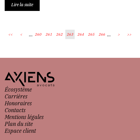
Lire la suite
...
...
<<
<
260
261
262
263
264
265
266
>
>>
Écosystème
Carrières
Honoraires
Contacts
Mentions légales
Plan du site
Espace client