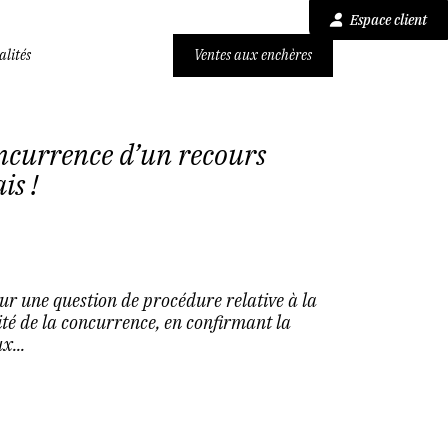
Espace client
alités
Ventes aux enchères
oncurrence d’un recours
is !
r une question de procédure relative à la
ité de la concurrence, en confirmant la
x...