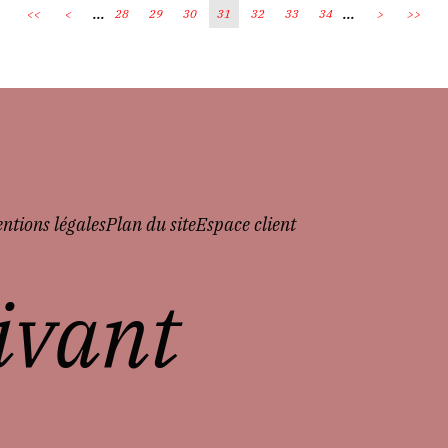
...
...
<<
<
28
29
30
31
32
33
34
>
>>
ntions légales
Plan du site
Espace client
vivant