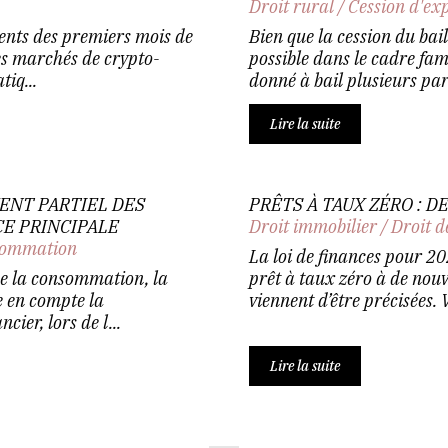
Droit rural
/
Cession d'ex
ents des premiers mois de
Bien que la cession du bail
s marchés de crypto-
possible dans le cadre fami
iq...
donné à bail plusieurs parc
Lire la suite
ENT PARTIEL DES
PRÊTS À TAUX ZÉRO : 
CE PRINCIPALE
Droit immobilier
/
Droit d
nsommation
La loi de finances pour 2
de la consommation, la
prêt à taux zéro à de nouv
 en compte la
viennent d’être précisées. V
ier, lors de l...
Lire la suite