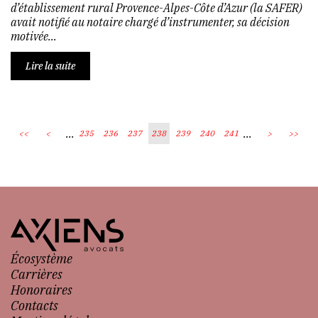
d’établissement rural Provence-Alpes-Côte d’Azur (la SAFER)
avait notifié au notaire chargé d’instrumenter, sa décision
motivée...
Lire la suite
...
...
<<
<
235
236
237
238
239
240
241
>
>>
Écosystème
Carrières
Honoraires
Contacts