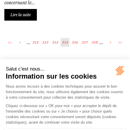
concernant le...
Lire la suite
...
...
<<
<
312
313
314
315
316
317
318
>
>>
Écosystème
Carrières
Honoraires
Contacts
Mentions légales
Plan du site