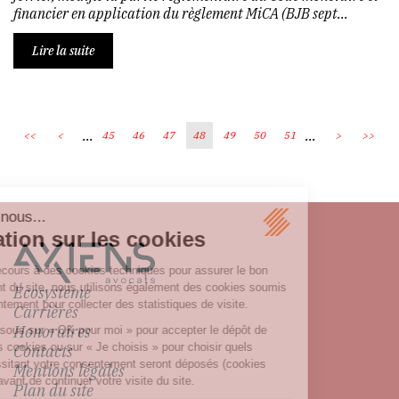
financier en application du règlement MiCA (BJB sept...
Lire la suite
...
...
<<
<
45
46
47
48
49
50
51
>
>>
Écosystème
Carrières
Honoraires
Contacts
Mentions légales
Plan du site