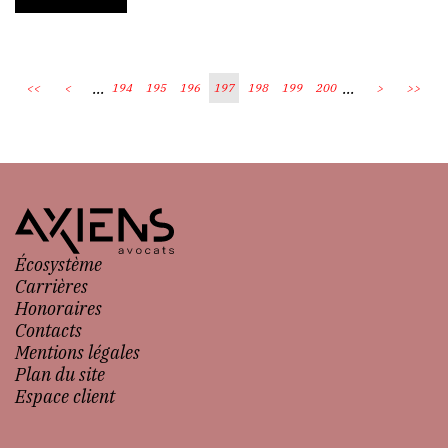
...
...
<<
<
194
195
196
197
198
199
200
>
>>
Écosystème
Carrières
Honoraires
Contacts
Mentions légales
Plan du site
Espace client