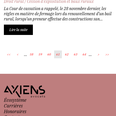
Droit rural
/
Cession d'exploitation et baux ruraux
La Cour de cassation a rappelé, le 28 novembre dernier, les
règles en matière de fermage lors du renouvellement d’un bail
rural, lorsqu’un preneur effectue des constructions san...
Lire la suite
...
...
<<
<
58
59
60
61
62
63
64
>
>>
Écosystème
Carrières
Honoraires