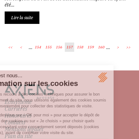
été...
Lire la suite
...
...
<<
<
154
155
156
157
158
159
160
>
>>
Écosystème
Carrières
Honoraires
Contacts
Mentions légales
Plan du site