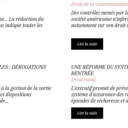
Droit de la consommation
Des contrôles menés par l
nne… La rédaction du
société américaine n'infor
us indique toutes les
notamment sur son droit d
Lire la suite
ES : DÉROGATIONS
UNE RÉFORME DU SYSTÈ
RENTRÉE
Droit rural
 la gestion de la sortie
L'exécutif promet de prése
les dispositions
système d'assurance des r
e...
épisodes de sécheresse et 
Lire la suite