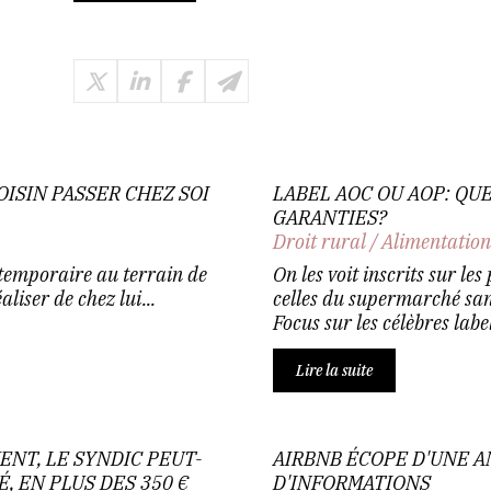
OISIN PASSER CHEZ SOI
LABEL AOC OU AOP: QU
GARANTIES?
Droit rural
/
Alimentatio
temporaire au terrain de
On les voit inscrits sur le
liser de chez lui...
celles du supermarché sans
Focus sur les célèbres labe
Lire la suite
ENT, LE SYNDIC PEUT-
AIRBNB ÉCOPE D'UNE A
É, EN PLUS DES 350 €
D'INFORMATIONS