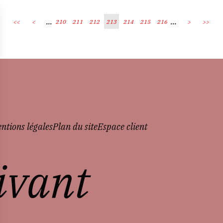
...
...
<<
<
210
211
212
213
214
215
216
>
>>
ntions légales
Plan du site
Espace client
vivant