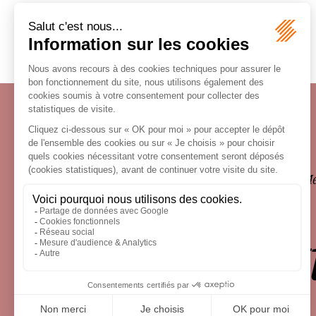
Écosystème
Carrières
Honoraires
Contacts
Me
le droit 