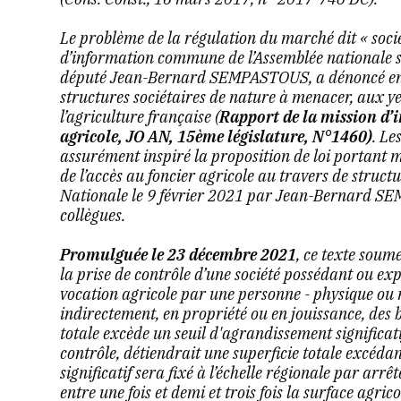
Le problème de la régulation du marché dit « socié
d’information commune de l’Assemblée nationale sur
député Jean-Bernard SEMPASTOUS, a dénoncé en 
structures sociétaires de nature à menacer, aux ye
l’agriculture française (
Rapport de la mission d’
agricole, JO AN, 15ème législature, N°1460)
. Le
assurément inspiré la proposition de loi portant 
de l’accès au foncier agricole au travers de structu
Nationale le 9 février 2021 par Jean-Bernard SE
collègues.
Promulguée le 23 décembre 2021
, ce texte soum
la prise de contrôle d’une société possédant ou ex
vocation agricole par une personne - physique ou 
indirectement, en propriété ou en jouissance, des 
totale excède un seuil d'agrandissement significatif
contrôle, détiendrait une superficie totale excédan
significatif sera fixé à l’échelle régionale par arr
entre une fois et demi et trois fois la surface agric