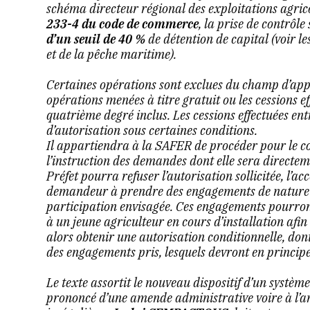
schéma directeur régional des exploitations agrico
233-4 du code de commerce
, la prise de contrôl
d’un seuil de 40 %
de détention de capital (voir le
et de la pêche maritime).
Certaines opérations sont exclues du champ d’app
opérations menées à titre gratuit ou les cessions e
quatrième degré inclus. Les cessions effectuées en
d’autorisation sous certaines conditions.
Il appartiendra à la SAFER de procéder pour le 
l’instruction des demandes dont elle sera directemen
Préfet pourra refuser l’autorisation sollicitée, l’ac
demandeur à prendre des engagements de nature à 
participation envisagée. Ces engagements pourront
à un jeune agriculteur en cours d’installation afi
alors obtenir une autorisation conditionnelle, do
des engagements pris, lesquels devront en principe
Le texte assortit le nouveau dispositif d’un systèm
prononcé d’une amende administrative voire à l’an