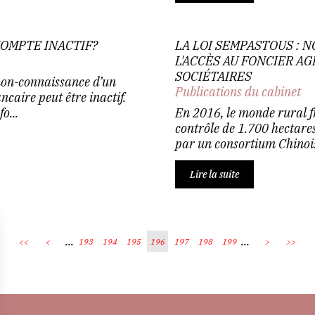
OMPTE INACTIF?
LA LOI SEMPASTOUS : 
L'ACCÈS AU FONCIER A
SOCIÉTAIRES
 non-connaissance d’un
Publications du cabinet
caire peut être inactif.
o...
En 2016, le monde rural f
contrôle de 1.700 hectare
par un consortium Chinois.
Lire la suite
...
...
<<
<
193
194
195
196
197
198
199
>
>>