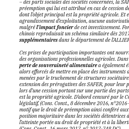
– des parts sociales des sociétés concernées, la SA
préemption qui lui est attribué en cas de cession de
dont l’objet principal est la propriété agricole. Et 
agrandissement d’exploitation, aucune autorisation
malgré
l’impact foncier
de cet investissement. Fo
chinois reproduisait un schéma similaire dès 201
supplémentaires
dans le département de l’ALLIER
Ces prises de participation importantes ont nourr
des organisations professionnelles agricoles. Dans 
perte de souveraineté alimentaire
a également ét
alors efforcés de mettre en place des instruments 
menées par le truchement de structures sociétaires
extension des prérogatives des SAFER, pour leur 
lors d’une cession portant sur une partie des parts 
est la propriété agricole. D’abord censuré par le C
législatif, (
Cons. Const., 8 décembre 2016, n°2016
motif que le droit de préemption ainsi conféré au
position majoritaire dans les sociétés détentrices 
l’atteinte portée au droit de propriété et à la liber
(Cons. Const., 16 mars 2017, n° 2017-748 DC).