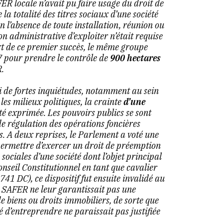
FER locale n’avait pu faire usage du droit de
 la totalité des titres sociaux d’une société
en l’absence de toute installation, réunion ou
 administrative d’exploiter n’était requise
rt de ce premier succès, le même groupe
7 pour prendre le contrôle de
900 hectares
.
i de fortes inquiétudes, notamment au sein
les milieux politiques, la crainte
d’une
é exprimée. Les pouvoirs publics se sont
de régulation des opérations foncières
. A deux reprises, le Parlement a voté une
permettre d’exercer un droit de préemption
sociales d’une société dont l’objet principal
onseil Constitutionnel en tant que cavalier
-741 DC
), ce dispositif fut ensuite invalidé au
x SAFER ne leur garantissait pas une
de biens ou droits immobiliers, de sorte que
té d’entreprendre ne paraissait pas justifiée