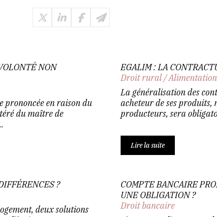
 VOLONTÉ NON
EGALIM : LA CONTRACT
Droit rural
/
Alimentatio
La généralisation des contr
re prononcée en raison du
acheteur de ses produits,
itéré du maître de
producteurs, sera obligatoi
.
Lire la suite
DIFFÉRENCES ?
COMPTE BANCAIRE PROF
UNE OBLIGATION ?
Droit bancaire
logement, deux solutions