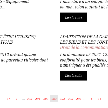
utre l’équipement
L’ouverture d’un compte ba
...
ou non, selon le statut de l
Lire la suite
 ÊTRE UTILISE(S)
ADAPTATION DE LA GA
ATIONS
LES BIENS ET LES CON
Droit de la consommation
 2012 prévoit qu’une
L’ordonnance n° 2021-1247
 de parcelles viticoles dont
conformité pour les biens,
numériques a été publiée a
Lire la suite
...
...
<<
<
200
201
202
203
204
205
206
>
>>