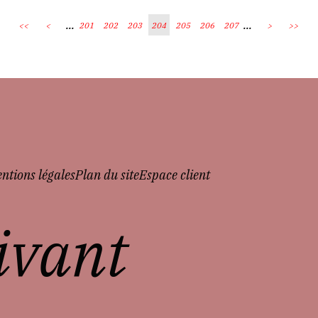
...
...
<<
<
201
202
203
204
205
206
207
>
>>
ntions légales
Plan du site
Espace client
vivant