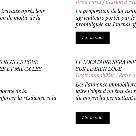
Droit rural
/
Cession d'ex
e travaux après leur
La proposition de loi visa
on de moitié de la
agriculteurs portée par l
promulguée au Journal offi
Lire la suite
S RÈGLES POUR
LE LOCATAIRE SERA IN
S ET MIEUX LES
SUR LE BIEN LOUÉ
Droit immobilier
/
Baux d
Dès l'annonce immobilière
forme de la
faire l'objet d'un état des
forcer la résilience et la
du moyen lui permettant d
Lire la suite