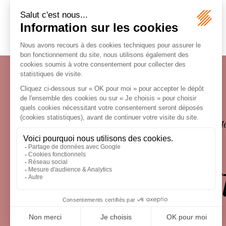
Écosystème
Carrières
Honoraires
Contacts
Me
le droit 