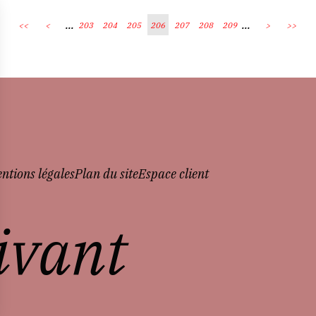
...
...
<<
<
203
204
205
206
207
208
209
>
>>
ntions légales
Plan du site
Espace client
vivant