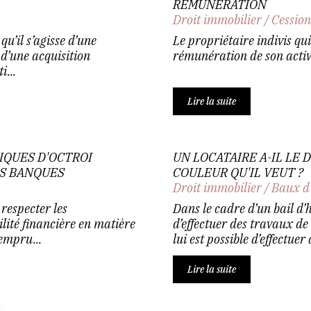
RÉMUNÉRATION
Droit immobilier
/
Cession
qu’il s’agisse d’une
Le propriétaire indivis qui
 d’une acquisition
rémunération de son activi
i...
Lire la suite
IQUES D'OCTROI
UN LOCATAIRE A-IL LE
S BANQUES
COULEUR QU'IL VEUT ?
Droit immobilier
/
Baux d
respecter les
Dans le cadre d’un bail d’h
lité financière en matière
d’effectuer des travaux de
'empru...
lui est possible d’effectuer
Lire la suite