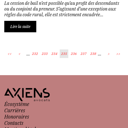
La cession de bail n’est possible qu’au profit des descendants
ou du conjoint du preneur. S’agissant d’une exception aux
règles du code rural, elle est strictement encadrée...
Lire la suite
...
...
<<
<
232
233
234
235
236
237
238
>
>>
Écosystème
Carrières
Honoraires
Contacts