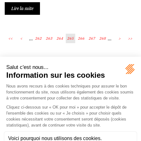
Lire la suite
...
...
<<
<
262
263
264
265
266
267
268
>
>>
Écosystème
Carrières
Honoraires
Contacts
Mentions légales
Plan du site
Espace client