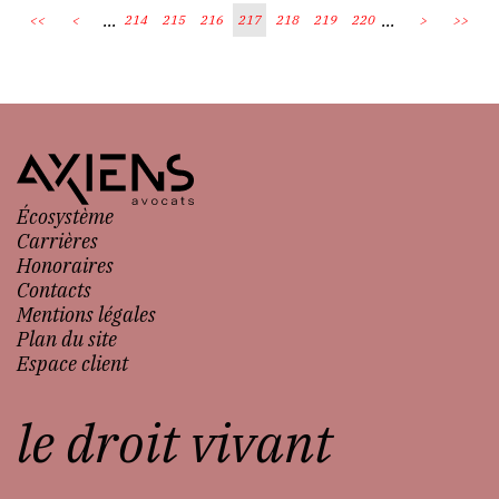
...
...
<<
<
214
215
216
217
218
219
220
>
>>
Écosystème
Carrières
Honoraires
Contacts
Mentions légales
Plan du site
Espace client
le droit vivant