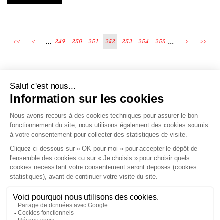
...
...
<<
<
249
250
251
252
253
254
255
>
>>
Écosystème
Carrières
Honoraires
Contacts
Mentions légales
Plan du site
Espace client