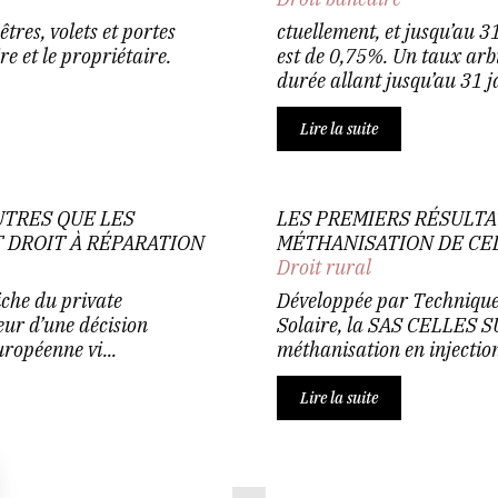
êtres, volets et portes
ctuellement, et jusqu’au 31
re et le propriétaire.
est de 0,75%. Un taux arb
durée allant jusqu’au 31 j
Lire la suite
UTRES QUE LES
LES PREMIERS RÉSULTAT
 DROIT À RÉPARATION
MÉTHANISATION DE CE
Droit rural
che du private
Développée par Technique 
eur d’une décision
Solaire, la SAS CELLES 
uropéenne vi...
méthanisation en injection
Lire la suite