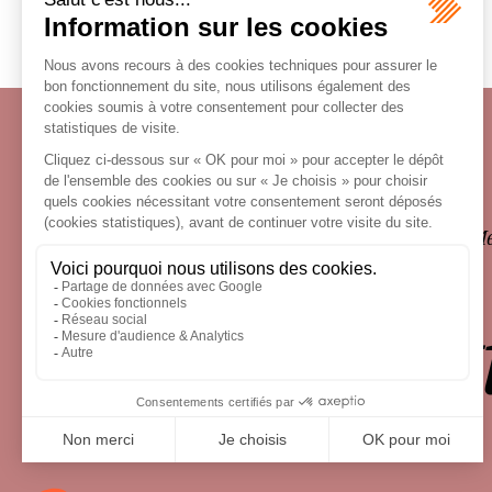
Écosystème
Carrières
Honoraires
Contacts
Me
le droit 