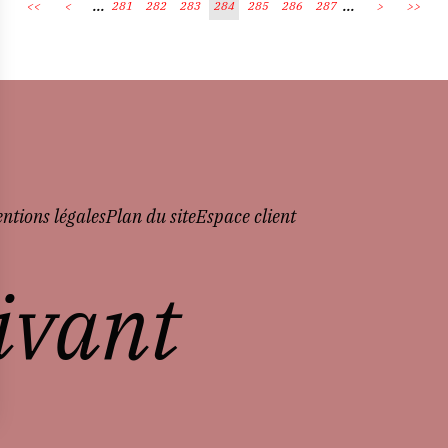
...
...
<<
<
281
282
283
284
285
286
287
>
>>
ntions légales
Plan du site
Espace client
vivant