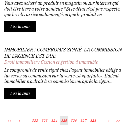
Vous avez acheté un produit en magasin ou sur Internet qui
doit être livré à votre domicile ? Si le délai n'est pas respecté,
que le colis arrive endommagé ou que le produit ne...
Lire la suite
IMMOBILIER : COMPROMIS SIGNÉ, LA COMMISSION
DE L'AGENCE EST DUE
Droit immobilier
/
Cession et gestion d'immeuble
Le compromis de vente signé chez l'agent immobilier oblige à
lui verser sa commission car la vente est «parfaite». L'agent
immobilier n'a droit à sa commission qu'après la signa...
Lire la suite
...
...
<<
<
322
323
324
325
326
327
328
>
>>