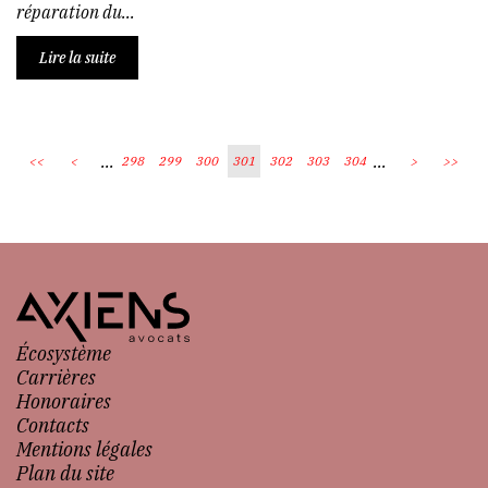
réparation du...
Lire la suite
...
...
<<
<
298
299
300
301
302
303
304
>
>>
Écosystème
Carrières
Honoraires
Contacts
Mentions légales
Plan du site