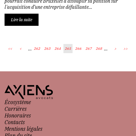
pourrait conduire Bruxelles à assouplir sa position sur
l'acquisition d’une entreprise défaillante...
Lire la suite
...
...
<<
<
262
263
264
265
266
267
268
>
>>
Écosystème
Carrières
Honoraires
Contacts
Mentions légales
Plan du site