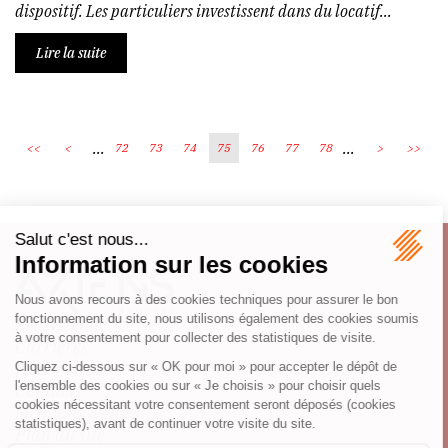
dispositif. Les particuliers investissent dans du locatif...
Lire la suite
...
...
<<
<
72
73
74
75
76
77
78
>
>>
Écosystème
Carrières
Honoraires
Contacts
Mentions légales
Plan du site