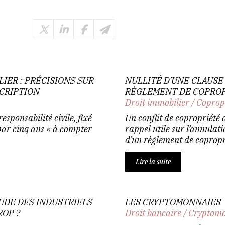
IER : PRÉCISIONS SUR
NULLITÉ D’UNE CLAUSE
SCRIPTION
RÈGLEMENT DE COPROP
Droit immobilier
/
Coprop
esponsabilité civile, fixé
Un conflit de copropriété 
 par cinq ans « à compter
rappel utile sur l’annulat
d’un règlement de copropri
Lire la suite
RAUDE DES INDUSTRIELS
LES CRYPTOMONNAIES
ROP ?
Droit bancaire
/
Cryptomo