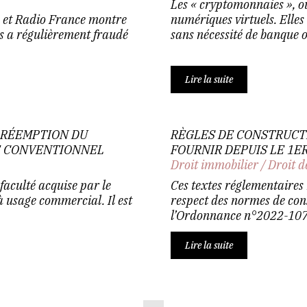
Les « cryptomonnaies », ou
 et Radio France montre
numériques virtuels. Elles
es a régulièrement fraudé
sans nécessité de banque o
Lire la suite
PRÉEMPTION DU
RÈGLES DE CONSTRUCTI
E CONVENTIONNEL
FOURNIR DEPUIS LE 1ER
Droit immobilier
/
Droit d
faculté acquise par le
Ces textes réglementaires 
à usage commercial. Il est
respect des normes de cons
l’Ordonnance n°2022-1076 
Lire la suite