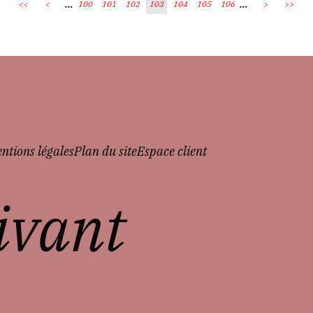
...
...
<<
<
100
101
102
103
104
105
106
>
>>
ntions légales
Plan du site
Espace client
vivant