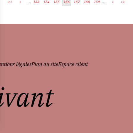
...
...
<<
<
153
154
155
156
157
158
159
>
>>
ntions légales
Plan du site
Espace client
vivant