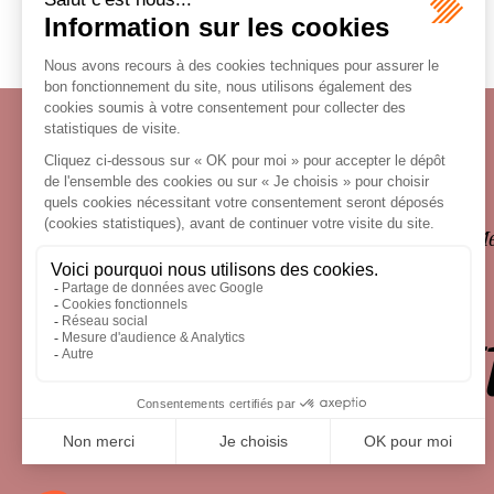
Écosystème
Carrières
Honoraires
Contacts
Me
le droit 