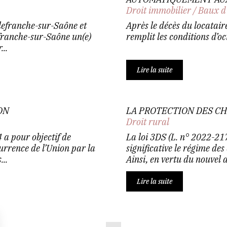
Droit immobilier
/
Baux d
lefranche-sur-Saône et
Après le décès du locataire
franche-sur-Saône un(e)
remplit les conditions d’o
...
Lire la suite
ON
LA PROTECTION DES C
Droit rural
a pour objectif de
La loi 3DS (L. n° 2022-217
currence de l’Union par la
significative le régime de
..
Ainsi, en vertu du nouvel a
Lire la suite