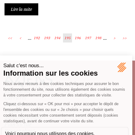
Lire la suite
...
...
<<
<
192
193
194
195
196
197
198
>
>>
Écosystème
Carrières
Honoraires
Contacts
Mentions légales
Plan du site
Espace client