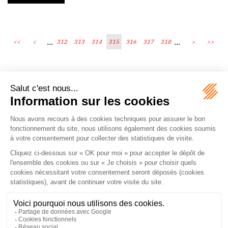
...
...
<<
<
312
313
314
315
316
317
318
>
>>
Écosystème
Carrières
Honoraires
Contacts
Mentions légales
Plan du site
Espace client