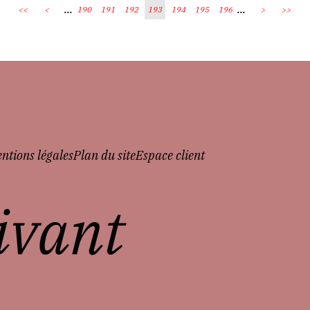
...
...
<<
<
190
191
192
193
194
195
196
>
>>
ntions légales
Plan du site
Espace client
vivant