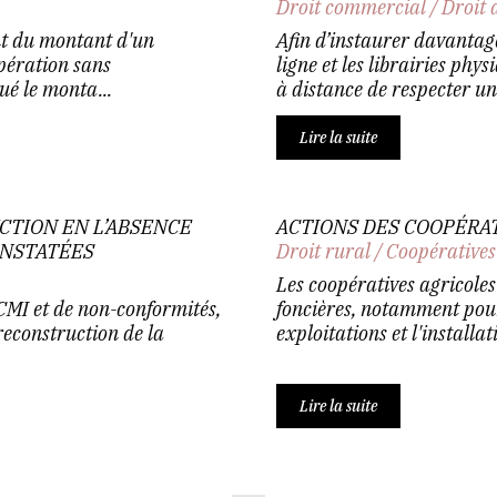
Droit commercial
/
Droit 
nt du montant d'un
Afin d’instaurer davantage
pération sans
ligne et les librairies phy
tué le monta...
à distance de respecter un 
Lire la suite
CTION EN L’ABSENCE
ACTIONS DES COOPÉRAT
ONSTATÉES
Droit rural
/
Coopératives
Les coopératives agricole
CMI et de non-conformités,
foncières, notamment pour
reconstruction de la
exploitations et l'installat
Lire la suite