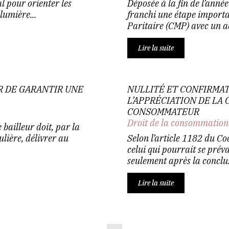
l pour orienter les
Déposée à la fin de l’anné
lumière...
franchi une étape import
Paritaire (CMP) avec un ac
Lire la suite
R DE GARANTIR UNE
NULLITÉ ET CONFIRMAT
L’APPRÉCIATION DE LA
CONSOMMATEUR
Droit de la consommation
e bailleur doit, par la
ulière, délivrer au
Selon l’article 1182 du Cod
celui qui pourrait se préva
seulement après la conclus
Lire la suite