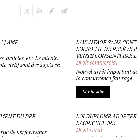
! | AMF
L’AVANTAGE SANS CONT
LORSQU’IL NE RELÈVE P
VENTE CONSENTI PAR L
 articles, etc. Le bitcoin
Droit commercial
pto-actif sont des sujets en
Nouvel arrêt important da
la concurrence fait rage...
Lire la suite
EMENT DU DPE
LOI DUPLOMB ADOPTÉE 
L’AGRICULTURE
Droit rural
ostic de performance