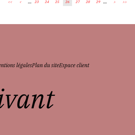
...
...
<<
<
23
24
25
26
27
28
29
>
>>
ntions légales
Plan du site
Espace client
vivant