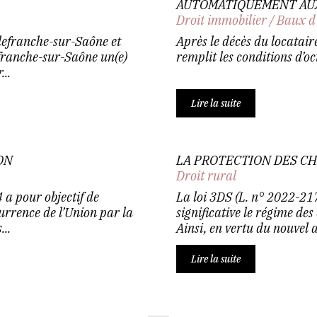
AUTOMATIQUEMENT AUX
Droit immobilier
/
Baux d
lefranche-sur-Saône et
Après le décès du locataire
franche-sur-Saône un(e)
remplit les conditions d’o
...
Lire la suite
ON
LA PROTECTION DES C
Droit rural
a pour objectif de
La loi 3DS (L. n° 2022-217
currence de l’Union par la
significative le régime de
..
Ainsi, en vertu du nouvel a
Lire la suite