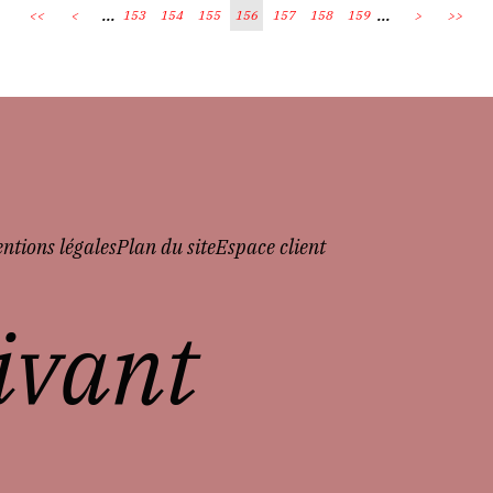
...
...
<<
<
153
154
155
156
157
158
159
>
>>
ntions légales
Plan du site
Espace client
vivant