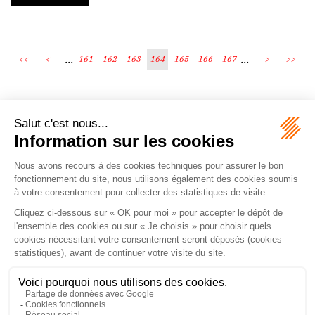
...
...
<<
<
161
162
163
164
165
166
167
>
>>
Écosystème
Carrières
Honoraires
Contacts
Mentions légales
Plan du site
Espace client