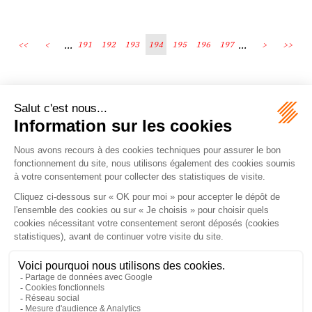
...
...
<<
<
191
192
193
194
195
196
197
>
>>
Écosystème
Carrières
Honoraires
Contacts
Mentions légales
Plan du site
Espace client
le droit vivant