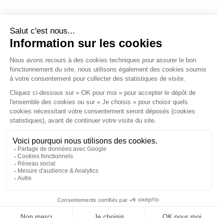
Écosystème
Carrières
Honoraires
Contacts
Mentions légales
Plan du site
Espace client
le droit vivant
Septeo Digital & Services © 2026