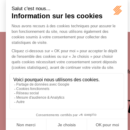
Écosystème
Carrières
Honoraires
Contacts
Me
le droit 