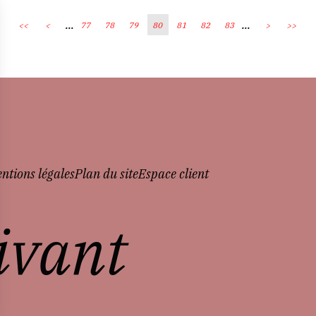
...
...
<<
<
77
78
79
80
81
82
83
>
>>
ntions légales
Plan du site
Espace client
vivant