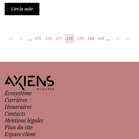
Lire la suite
...
...
<<
<
175
176
177
178
179
180
181
>
>>
Écosystème
Carrières
Honoraires
Contacts
Mentions légales
Plan du site
Espace client