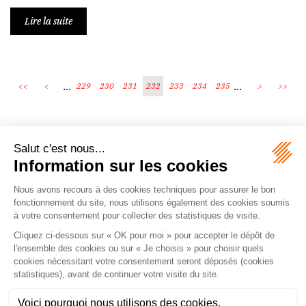
Lire la suite
...
...
<<
<
229
230
231
232
233
234
235
>
>>
Écosystème
Carrières
Honoraires
Contacts
Mentions légales
Plan du site
Espace client