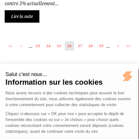
contre 3% actuellement...
Lire la suite
...
...
<<
<
53
54
55
56
57
58
59
>
>>
Écosystème
Carrières
Honoraires
Contacts
Mentions légales
Plan du site