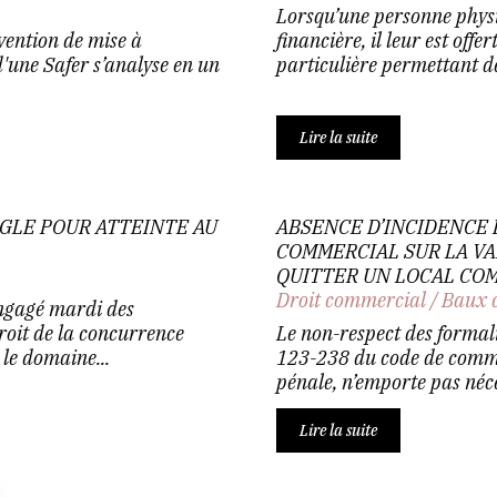
Lorsqu’une personne physiq
vention de mise à
financière, il leur est offer
d'une Safer s’analyse en un
particulière permettant de 
Lire la suite
GLE POUR ATTEINTE AU
ABSENCE D’INCIDENCE 
COMMERCIAL SUR LA VA
QUITTER UN LOCAL CO
Droit commercial
/
Baux 
engagé mardi des
roit de la concurrence
Le non-respect des formalit
le domaine...
123-238 du code de commer
pénale, n’emporte pas néc
Lire la suite