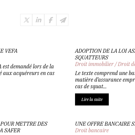
E VEFA
ADOPTION DE LA LOI AS
SQUATTEURS
Droit immobilier
/
Droit d
 est demandé lors de la
tué aux acquéreurs en cas
Le texte comprend une bat
matière d’assurance empru
cas de squat...
Lire la suite
E POUR METTRE DES
UNE OFFRE BANCAIRE S
A SAFER
Droit bancaire