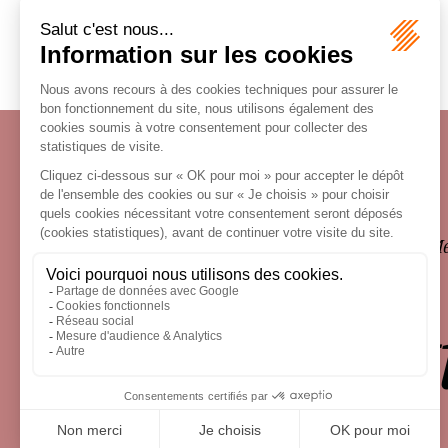
Écosystème
Carrières
Honoraires
Contacts
Me
le droit 