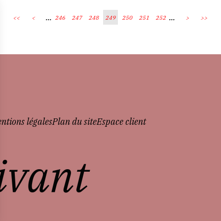
...
...
<<
<
246
247
248
249
250
251
252
>
>>
ntions légales
Plan du site
Espace client
vivant