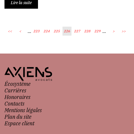
Lire la suite
...
...
<<
<
223
224
225
226
227
228
229
>
>>
Écosystème
Carrières
Honoraires
Contacts
Mentions légales
Plan du site
Espace client