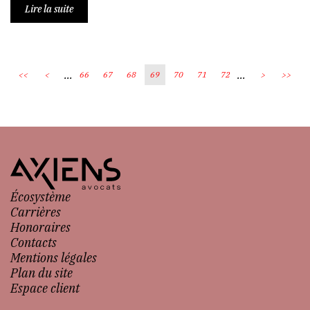
Lire la suite
...
...
<<
<
66
67
68
69
70
71
72
>
>>
Écosystème
Carrières
Honoraires
Contacts
Mentions légales
Plan du site
Espace client