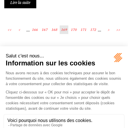
Lire la suite
...
...
<<
<
166
167
168
169
170
171
172
>
>>
Écosystème
Carrières
Honoraires
Contacts
Mentions légales
Plan du site
Espace client