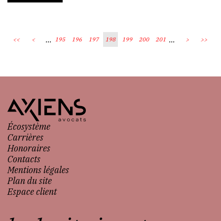
...
...
<<
<
195
196
197
198
199
200
201
>
>>
Écosystème
Carrières
Honoraires
Contacts
Mentions légales
Plan du site
Espace client