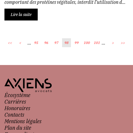
comportant des protéines végétales, interdit l’utilisation d...
Lire la suite
...
...
<<
<
95
96
97
98
99
100
101
>
>>
Écosystème
Carrières
Honoraires
Contacts
Mentions légales
Plan du site