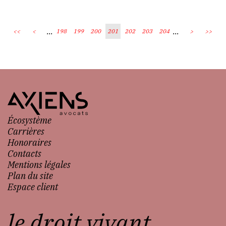
...
...
<<
<
198
199
200
201
202
203
204
>
>>
Écosystème
Carrières
Honoraires
Contacts
Mentions légales
Plan du site
Espace client
le droit vivant