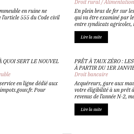
Droit rural
/
Alimentatio
 immeuble en ruine ne
En plein bras de fer sur le
l’article 555 du Code civil
qui va être examiné par le
entre syndicats agricoles, i
Lire la suite
 À QUOI SERT LE NOUVEL
PRÊT À TAUX ZÉRO : LE
À PARTIR DU 1ER JANVI
euble
Droit bancaire
service en ligne dédié aux
Acquéreurs, gare aux mauva
 impots.gouv.fr. Pour
votre éligibilité à un prêt
revenus de l’année N-2, ma
Lire la suite