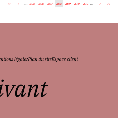
...
...
<<
<
205
206
207
208
209
210
211
>
>>
ntions légales
Plan du site
Espace client
vivant