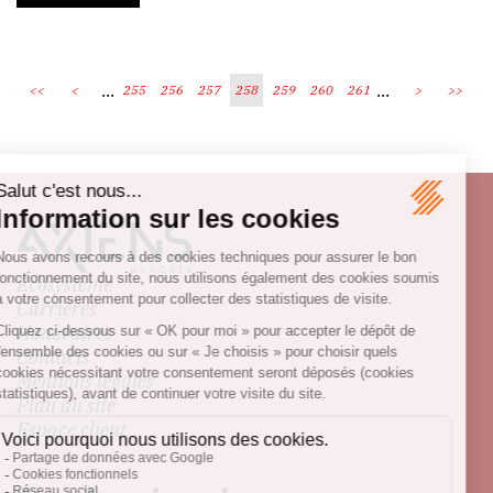
...
...
<<
<
255
256
257
258
259
260
261
>
>>
Écosystème
Carrières
Honoraires
Contacts
Mentions légales
Plan du site
Espace client