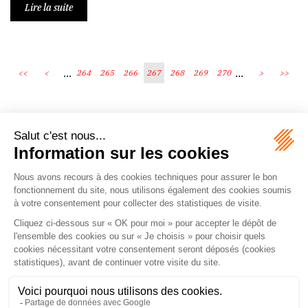
Lire la suite
...
...
<<
<
264
265
266
267
268
269
270
>
>>
Écosystème
Carrières
Honoraires
Contacts
Mentions légales
Plan du site
Espace client