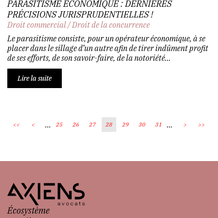
PARASITISME ÉCONOMIQUE : DERNIÈRES
PRÉCISIONS JURISPRUDENTIELLES !
Droit commercial
/
Droit de la concurrence
Le parasitisme consiste, pour un opérateur économique, à se
placer dans le sillage d’un autre afin de tirer indûment profit
de ses efforts, de son savoir-faire, de la notoriété...
Lire la suite
...
...
<<
<
25
26
27
28
29
30
31
>
>>
Écosystème