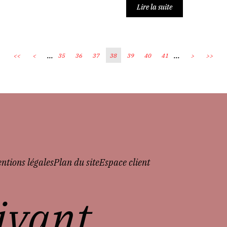
Lire la suite
...
...
<<
<
35
36
37
38
39
40
41
>
>>
ntions légales
Plan du site
Espace client
vivant