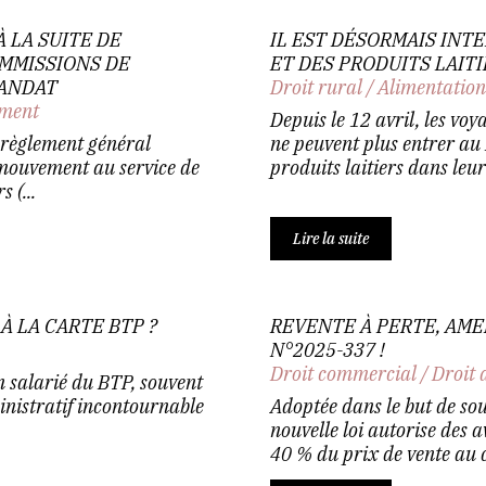
À LA SUITE DE
IL EST DÉSORMAIS INT
OMMISSIONS DE
ET DES PRODUITS LAIT
MANDAT
Droit rural
/
Alimentatio
ement
Depuis le 12 avril, les v
 règlement général
ne peuvent plus entrer au
 mouvement au service de
produits laitiers dans leur
 (...
Lire la suite
À LA CARTE BTP ?
REVENTE À PERTE, AME
N°2025-337 !
Droit commercial
/
Droit 
un salarié du BTP, souvent
nistratif incontournable
Adoptée dans le but de sou
nouvelle loi autorise des
40 % du prix de vente au 