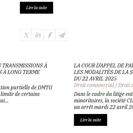
Lire la suite
S TRANSMISSIONS À
LA COUR D’APPEL DE P
S À LONG TERME
LES MODALITÉS DE LA S
DU 22 AVRIL 2025
Droit commercial
/
Droit 
ation partielle de DMTG
limite de certains
Dans le cadre du litige ent
i...
minoritaires, la société 
un arrêt mardi 22 avril 20
Lire la suite