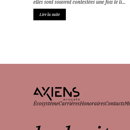
elles sont souvent contestées une fois le li...
Lire la suite
Écosystème
Carrières
Honoraires
Contacts
Me