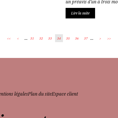
un préavis d’un à trois mois
Lire la suite
...
...
<<
<
31
32
33
34
35
36
37
>
>>
ntions légales
Plan du site
Espace client