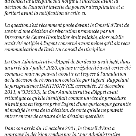
du conseil de discipline soit notifié à l’intéressé avant la
décision de l’autorité investie du pouvoir disciplinaire et
a
fortiori
avant la notification de celle-ci.
La question s’est récemment posée devant le Conseil d’Etat de
savoir si une décision de révocation prononcée par un
Directeur de Centre Hospitalier était valable, alors qu’elle
avait été notifiée à l’agent concerné avant même qu’il ait reçu
communication de l’avis Du Conseil de Discipline.
La Cour Administrative d’Appel de Bordeaux avait jugé, dans
un arrêt du 7 juillet 2020, qu’une irrégularité avait certes été
commise, mais ne pouvait aboutir en l’espèce à l’annulation
de la décision de révocation contestée par l’agent. Rappelant
la jurisprudence
DANTHONY
(
CE, assemblée, 23 décembre
2011, n°335033
), la Cour Administrative d’Appel avait
estimé que ce qu’elle identifiait comme un vice de procédure
n’avait pas en l’espèce privé l’agent d’une quelconque garantie
ni modifié le sens de la décision, de sorte qu’elle ne pouvait
entrer en voie de censure de la décision querellée.
Dans son arrêt du 15 octobre 2021, le Conseil d’Etat a
approuvé la décision rendue par la Cour Administrative